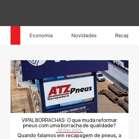
odas
Economia
Novidades
Recapag
VIPAL BORRACHAS: O que muda reformar
pneus com uma borracha de qualidade?
06 Dec 2025
Quando falamos em recapagem de pneus, a